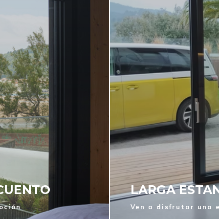
SCUENTO
LARGA ESTAN
oción
Ven a disfrutar una